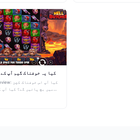
pak234: کیا یہ خوفناک گیم آپ ک
 Slot Review
میں بچ پائیں گے؟ کیا آپ ک