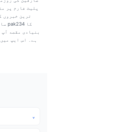
صارفین کی روزمر
پلیٹ فارم پر مت
ترین خبروں ک
ساد
بنیادی مقصد آپ ک
ہے۔ اس ایپ میں 