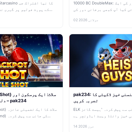
10000 BC DoubleMax: برفانی دور کی ایک
ی کیا آپ کبھی برفانی دور کی
سیر کرنا چاہتے ہیں؟...
02 جولائی 2026
pak234: وائلڈ ویسٹ کی سنسنی خیز ڈکیتی کا
تجربہ کریں
دلچسپ گیمنگ تجربہ – pak234
ELK اسٹوڈیوز کی جانب سے پیش کردہ 'ہیسٹ گائز
سنی خیز وائلڈ ویسٹ ایڈونچر ہے
جو اپنے...
14 جون 2026