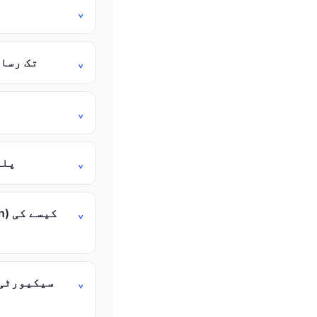
کیا k234
234