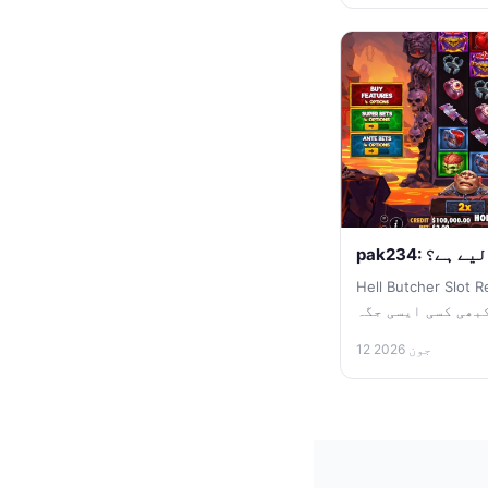
ے لیے ہے؟
Hell Butcher: کیا آپ اس خوفناک کچن
بھی کسی ایسی جگہ
گئے...
12 جون 2026