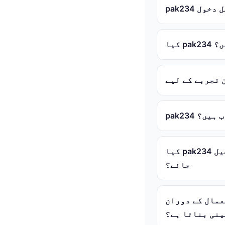
ں؟
اب ہیں؟
کیا pak234 نئے صارفین کے لیے موزوں ہے اور اس پر "تسجيل" (registration) کیسے کی
جائے؟
"رسمي" (official) سیکیورٹی کو کیسے
نی بناتا ہے؟