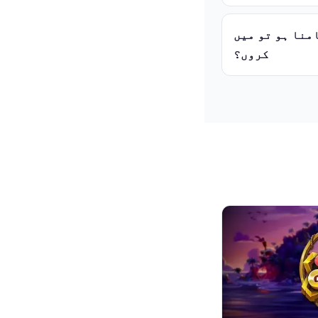
 کسٹمر سپورٹ سے کیسے رابطہ
کروں؟