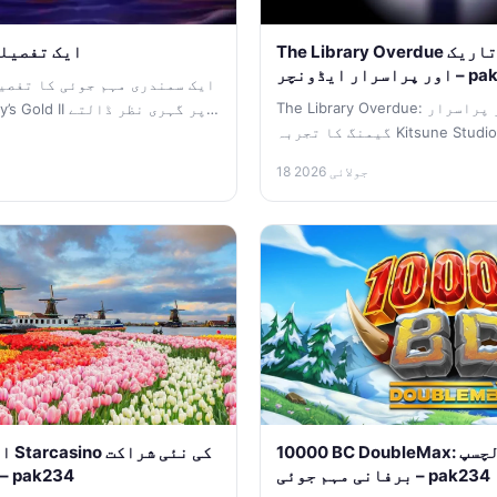
The Library Overdue سلاٹ ریویو: ایک تاریک
pak234: ایک تف
ایڈونچر – pak234
The Library Overdue: ایک تاریک اور پراسرار
گیمنگ کا تجربہ Kitsune Studios کی جانب سے پیش
کردہ The Library Overdue...
18 جولائی 2026
10000 BC DoubleMax: ایک بصری اور دلچسپ
برفانی مہم جوئی – pak234
داری: ایک جائزہ – ak234