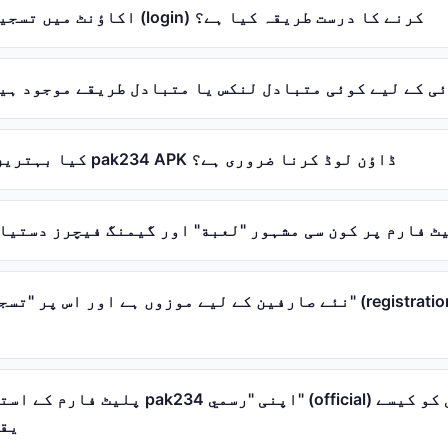
pak234 اکاؤنٹ میں تسجيل دخول (login) کرنے کا درست طریقہ کیا ہے؟
pa تک رسائی کے لیے کوئی متبادل لنکس یا متبادل طریقے موجود ہی
کیا بہترین تجربے کے لیے pak234 APK ڈاؤن لوڈ کرنا ضروری ہے؟
pak پلیٹ فارم پر کون سی مشہور "لعبة" اور گیمنگ فیچرز دستی
پلیٹ فارم کے استعمال کے دوران pak234 اپنی 
یقی