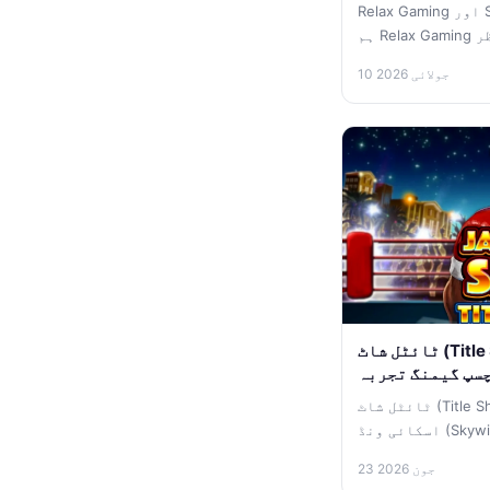
Relax Gaming اور Starcasino کا نیا اشتراک جب
ہم Relax Gaming کے پورٹ فولیو پر گہری نظر
ڈالتے ہیں، تو...
10 جولائی 2026
ٹائٹل شاٹ (Title Shot) سلاٹ: ایک پرسکون اور
ٹائٹل شاٹ (Title Shot) سلاٹ کا ایک تفصیلی جائزہ
اسکائی ونڈ (Skywind) کی جانب سے پیش کردہ
ٹائٹل شاٹ (Title...
23 جون 2026