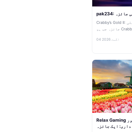
صیلی جائزہ
Crabby’s Gold II: ایک سمندری مہم جوئی کا تفصیلی
جائزہ جب ہم Crabby’s Gold II پر گہری نظر ڈالتے
ہیں،...
04 اگست 2026
Relax Gaming اور Starcasino کی نئی شراکت
p