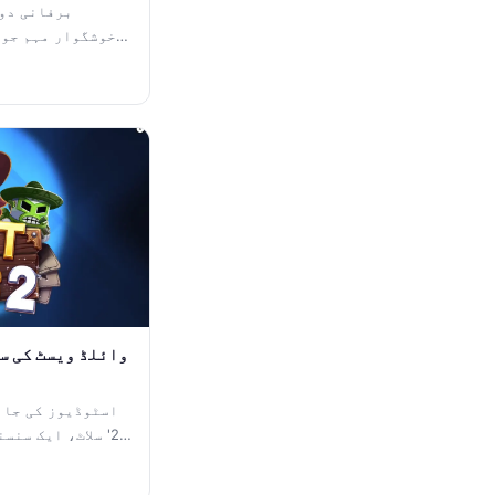
خوشگوار مہم جوئ
2' سلاٹ، ایک سن