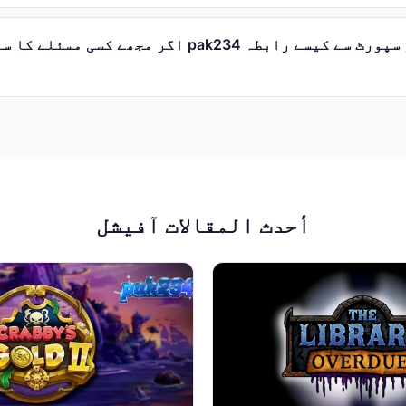
اگر مجھے کسی مسئلے کا سامنا ہو تو میں pak234 کی
أحدث المقالات آفیشل