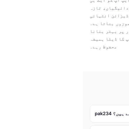
یپ آپ کو ایک ہی
دائیگیاں، تازہ
ڈیزائن انتہائی
اتا ہے۔ pak234 کا
ر پر بہتر بنانا
پ کا ڈیٹا ہمیشہ
محفوظ رہے۔
ہے ہیں؟