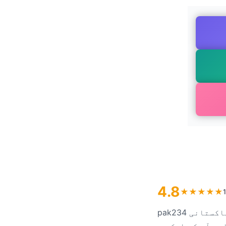
4.8
★
★
★
★
★
pak234 ایک جامع اور جدید ترین موبائل ایپلی کیشن ہے جو خاص طور پر پاکستانی