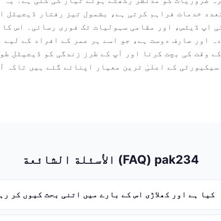
ہ ضروریات کو مدنظر رکھتے ہوئے تیار کی گئی ہے۔ یہ ا
عدد خدمات فراہم کرتی ہے، بشمول تیز رفتار ڈیجیٹل ا
ی اپ ڈیٹس، اور مقامی سہولیات تک فوری رسائی۔ اس کا 
ہ اور صارف دوست ہے، جو اسے ہر عمر کے افراد کے لیے موزوں بن
ے وقت کی بچت کرنا اور آپ کے طرز زندگی کو ڈیجیٹل طو
سیکیورٹی کے اعلیٰ ترین معیار اپنائے گئے ہیں تاکہ آ
الأسئلة الشائعة (FAQ) pak234
pak234 کیا ہے اور کھلاڑی اس کے بارے میں اتنی بحث کیوں کر ر